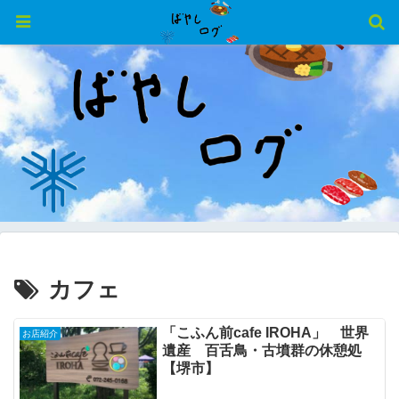
カフェ
「こふん前cafe IROHA」 世界
お店紹介
遺産 百舌鳥・古墳群の休憩処
【堺市】