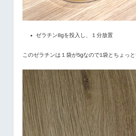
ゼラチン8gを投入し、１分放置
このゼラチンは１袋が5gなので1袋とちょっ