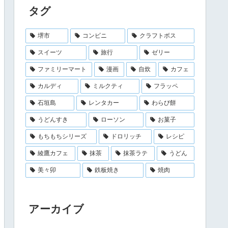
タグ
堺市
コンビニ
クラフトボス
スイーツ
旅行
ゼリー
ファミリーマート
漫画
自炊
カフェ
カルディ
ミルクティ
フラッペ
石垣島
レンタカー
わらび餅
うどんすき
ローソン
お菓子
もちもちシリーズ
ドロリッチ
レシピ
綾鷹カフェ
抹茶
抹茶ラテ
うどん
美々卯
鉄板焼き
焼肉
アーカイブ